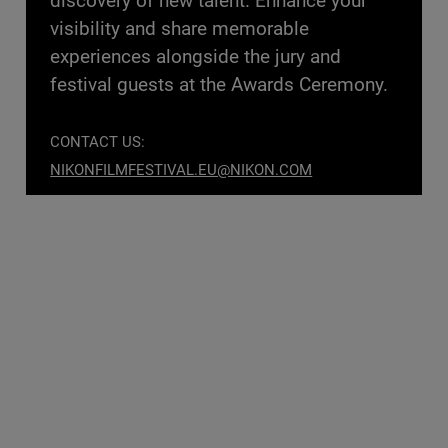
discovery of new talent. Enhance your
visibility and share memorable
experiences alongside the jury and
festival guests at the Awards Ceremony.
CONTACT US:
NIKONFILMFESTIVAL.EU@NIKON.COM