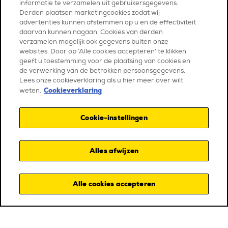
informatie te verzamelen uit gebruikersgegevens.
Derden plaatsen marketingcookies zodat wij
advertenties kunnen afstemmen op u en de effectiviteit
daarvan kunnen nagaan. Cookies van derden
verzamelen mogelijk ook gegevens buiten onze
websites. Door op ‘Alle cookies accepteren’ te klikken
geeft u toestemming voor de plaatsing van cookies en
de verwerking van de betrokken persoonsgegevens.
Lees onze cookieverklaring als u hier meer over wilt
Cookieverklaring
weten.
Cookie-instellingen
THE FESTIVAL
Alles afwijzen
About the festival
How to participate?
Partners
Alle cookies accepteren
Q&A